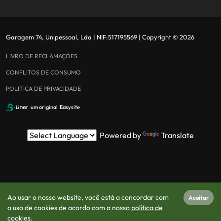
Garagem 74, Unipessoal, Lda
| NIF:
517195569
|
Copyright ©
2026
LIVRO DE RECLAMAÇÕES
CONFLITOS DE CONSUMO
POLITICA DE PRIVACIDADE
um original
Easysite
Powered by
Translate
Ao usar o nosso website, você está a concordar com
Aceitar
o uso de cookies de acordo com a nossa
política de
cookies
.