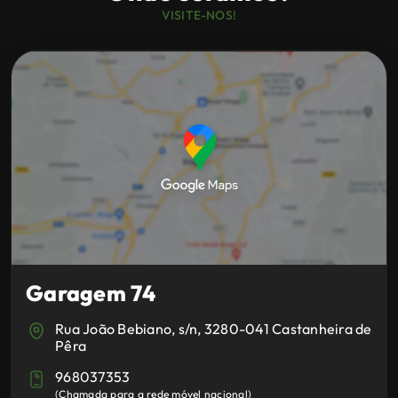
disposição viaturas dos mais variados segmentos e um
VISITE-NOS!
serviço pós-venda de excelência.
Na hora de comprar o seu novo automóvel a
Garagem74
é o local a visitar.
Garagem 74
Rua João Bebiano, s/n, 3280-041 Castanheira de
Pêra
968037353
(
Chamada para a rede móvel nacional
)