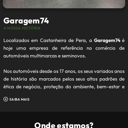
Garagem74
A NOSSA HISTÓRIA
Localizados em Castanheira de Pera, a
Garagem74
é
hoje uma empresa de referência no comércio de
automóveis multimarcas e seminovos.
Nos automóveis desde os 17 anos, os seus variados anos
de história são marcados pelos seus altos padrões de
ética de negócio, proteção do ambiente, bem-estar e
segurança dos seus clientes e fornecedores.
SAIBA MAIS
Todos os dias damos o nosso melhor contributo para
juntos alcançarmos o grande objetivo desta empresa:
Onde estamos?
oferecer o melhor aos seus clientes. O cliente tem à sua