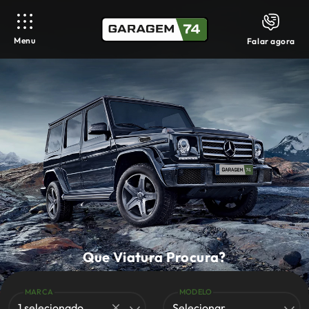
Menu
Falar agora
Que Viatura Procura?
MARCA
MODELO
1 selecionado
Selecionar