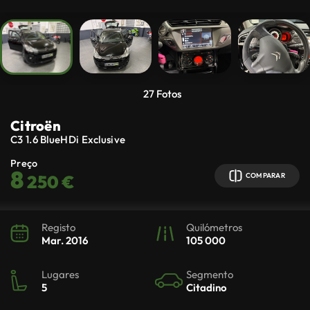
27
Fotos
Citroën
C3
1.6 BlueHDi Exclusive
Preço
8
250 €
COMPARAR
Registo
Quilómetros
Mar. 2016
105 000
Lugares
Segmento
5
Citadino