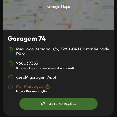
Garagem 74
Rua João Bebiano, s/n, 3280-041 Castanheira de
Pêra
968037353
(
Chamada para a rede móvel nacional
)
geral@garagem74.pt
Por Marcação
Hoje -
Por marcação
OBTER DIREÇÕES