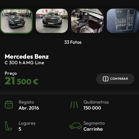
33
Fotos
Mercedes Benz
C 300
h AMG Line
Preço
21
500 €
COMPARAR
Registo
Quilómetros
Abr. 2016
150 000
Lugares
Segmento
5
Carrinha