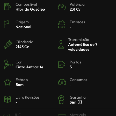
Combustível
Potência
Híbrido Gasóleo
231 Cv
Origem
Emissões
Nacional
-
Transmissão
Cilindrada
Automática de 7
2143 Cc
velocidades
Cor
Portas
Cinza Antracite
5
Estado
Consumos
Bom
-
Livro Revisões
Garantia
-
Sim
IUC
Matrícula