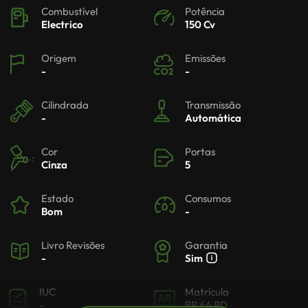
Combustível
Potência
Electrico
150 Cv
Origem
Emissões
-
-
Cilindrada
Transmissão
-
Automática
Cor
Portas
Cinza
5
Estado
Consumos
Bom
-
Livro Revisões
Garantia
-
Sim
IUC
Matrícula
-
BP 64 PD