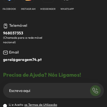
FACEBOOK
INSTAGRAM
MESSENGER
WHATSAPP
Telemóvel
968037353
(
Chamada para a rede móvel
nacional
)
Email
geral@garagem74.pt
Precisa de Ajuda? Nós Ligamos!
Li e Aceito
os Termos de Utilização